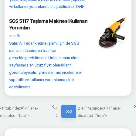
ve kullanıcı yorumlarına ulaşabilirsiniz. Di�...
SGS 5117 Taşlama Makinesi Kullanan
Yorumları
sgs
Satın Al Tedarik etme işlemi için de SGS
satıcıları üzerinden basitçe
gerçekleştirebilirsiniz. Ürünün satın alma
sayfasında en ucuz fiyat olanaklarını
görüntüleyebilir, iyi incelenmiş incelemeler
yapabilir ve kullanıcı yorumlarına elde
edebilirsiniz....
-1" tabindex="-1" aria-
-4
2 4 1" tabindex="-1" aria-
663
disabled="true">
-2
disabled="true">