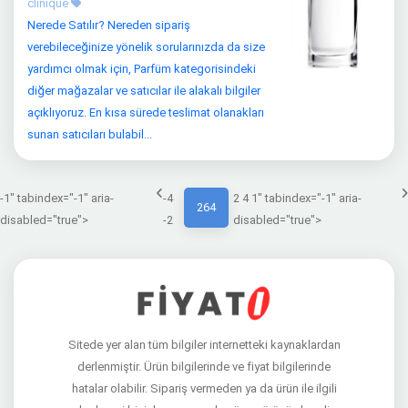
clinique
Nerede Satılır? Nereden sipariş
verebileceğinize yönelik sorularınızda da size
yardımcı olmak için, Parfüm kategorisindeki
diğer mağazalar ve satıcılar ile alakalı bilgiler
açıklıyoruz. En kısa sürede teslimat olanakları
sunan satıcıları bulabil...
-1" tabindex="-1" aria-
-4
2 4 1" tabindex="-1" aria-
264
disabled="true">
-2
disabled="true">
Sitede yer alan tüm bilgiler internetteki kaynaklardan
derlenmiştir. Ürün bilgilerinde ve fiyat bilgilerinde
hatalar olabilir. Sipariş vermeden ya da ürün ile ilgili