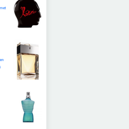
rnet
den
ş