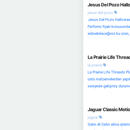
Jesus Del Pozo Hall
jesus-del-pozo
Jesus Del Pozo Hallowee
Parfümü fiyatı konusunda 
edinebileceğiniz bu ürün, k
La Prairie Life Thre
la-prairie
La Prairie Life Threads P
üstü malzemelerden yapılmı
seviyede gelişmiş durumda
Jaguar Classic Moti
jaguar
Satın Al Satın alma işlem