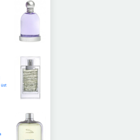
t
 üst
a