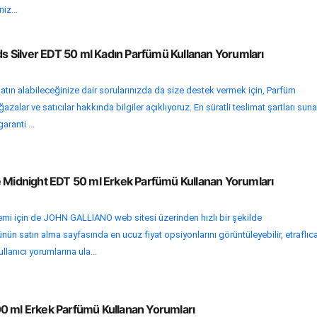
iz...
ads Silver EDT 50 ml Kadın Parfümü Kullanan Yorumları
atın alabileceğinize dair sorularınızda da size destek vermek için, Parfüm
zalar ve satıcılar hakkında bilgiler açıklıyoruz. En süratli teslimat şartları sun
garanti ...
e Midnight EDT 50 ml Erkek Parfümü Kullanan Yorumları
lemi için de JOHN GALLIANO web sitesi üzerinden hızlı bir şekilde
rünün satın alma sayfasında en ucuz fiyat opsiyonlarını görüntüleyebilir, etraflıc
llanıcı yorumlarına ula...
0 ml Erkek Parfümü Kullanan Yorumları