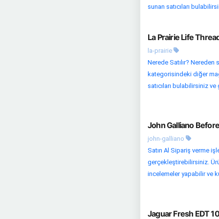
sunan satıcıları bulabilirsin
La Prairie Life Thre
la-prairie
Nerede Satılır? Nereden s
kategorisindeki diğer mağa
satıcıları bulabilirsiniz ve 
John Galliano Befor
john-galliano
Satın Al Sipariş verme iş
gerçekleştirebilirsiniz. Ü
incelemeler yapabilir ve ku
Jaguar Fresh EDT 10