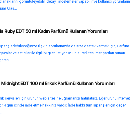
lanaklarını görüntüleyebilir, detaylı incelemeler yapabilir ve kullanıcı yorumları
guar Clas...
ads Ruby EDT 50 ml Kadın Parfümü Kullanan Yorumları
ipariş edebileceğinize ilişkin sorularınızda da size destek vermek için, Parfüm
lar ve satıcılar ile ilgili bilgiler iletiyoruz. En süratli teslimat şartları sunan
garan...
e Midnight EDT 100 ml Erkek Parfümü Kullanan Yorumları
k servisleri için ürünün web sitesine uğramanızı hatırlatırız. Eğer ürünü internet
 14 gün içinde iade etme hakkınız vardır. İade hakkı tüm siparişler için geçerli
.