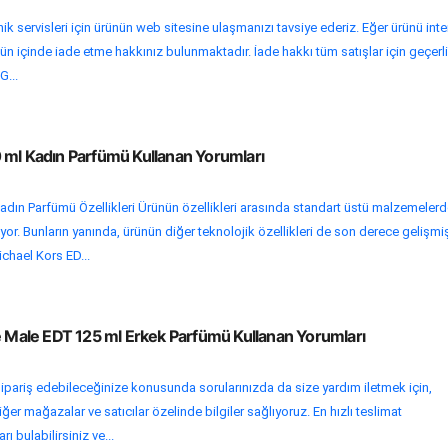
k servisleri için ürünün web sitesine ulaşmanızı tavsiye ederiz. Eğer ürünü inte
ün içinde iade etme hakkınız bulunmaktadır. İade hakkı tüm satışlar için geçerli
G...
 ml Kadın Parfümü Kullanan Yorumları
dın Parfümü Özellikleri Ürünün özellikleri arasında standart üstü malzemeler
alıyor. Bunların yanında, ürünün diğer teknolojik özellikleri de son derece gelişmi
ichael Kors ED...
Le Male EDT 125 ml Erkek Parfümü Kullanan Yorumları
ipariş edebileceğinize konusunda sorularınızda da size yardım iletmek için,
er mağazalar ve satıcılar özelinde bilgiler sağlıyoruz. En hızlı teslimat
ı bulabilirsiniz ve...