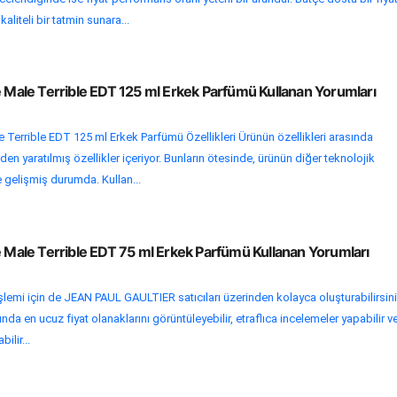
aliteli bir tatmin sunara...
e Male Terrible EDT 125 ml Erkek Parfümü Kullanan Yorumları
e Terrible EDT 125 ml Erkek Parfümü Özellikleri Ürünün özellikleri arasında
n yaratılmış özellikler içeriyor. Bunların ötesinde, ürünün diğer teknolojik
e gelişmiş durumda. Kullan...
e Male Terrible EDT 75 ml Erkek Parfümü Kullanan Yorumları
işlemi için de JEAN PAUL GAULTIER satıcıları üzerinden kolayca oluşturabilirsini
da en ucuz fiyat olanaklarını görüntüleyebilir, etraflıca incelemeler yapabilir v
ilir...