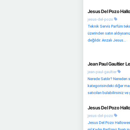
Jesus Del Pozo Hall
jesus-del-pozo
Teknik Servis Parfüm tekni
üzerinden satın aldıysanız
değildir. Arızalı Jesus...
Jean Paul Gaultier 
jean-paul-gaultier
Nerede Satılır? Nereden s
kategorisindeki diğer mağa
satıcıları bulabilirsiniz ve 
Jesus Del Pozo Hall
jesus-del-pozo
Jesus Del Pozo Halloween
ml Kadın Parfümü fiyatı in