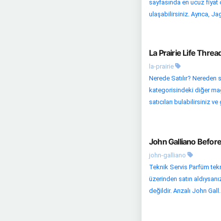
sayfasında en ucuz fiyat o
ulaşabilirsiniz. Ayrıca, Ja
La Prairie Life Thre
la-prairie
Nerede Satılır? Nereden s
kategorisindeki diğer mağaza
satıcıları bulabilirsiniz ve 
John Galliano Befor
john-galliano
Teknik Servis Parfüm tekni
üzerinden satın aldıysanız
değildir. Arızalı John Gall..