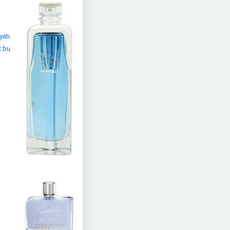
yatı
z bu