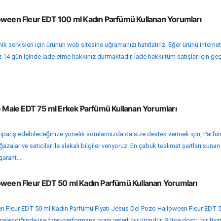
oween Fleur EDT 100 ml Kadın Parfümü Kullanan Yorumları
k servisleri için ürünün web sitesine uğramanızı hatırlatırız. Eğer ürünü internet
 14 gün içinde iade etme hakkınız durmaktadır. İade hakkı tüm satışlar için geç
Le Male EDT 75 ml Erkek Parfümü Kullanan Yorumları
ipariş edebileceğinize yönelik sorularınızda da size destek vermek için, Parfü
zalar ve satıcılar ile alakalı bilgiler veriyoruz. En çabuk teslimat şartları sunan
garant...
oween Fleur EDT 50 ml Kadın Parfümü Kullanan Yorumları
 Fleur EDT 50 ml Kadın Parfümü Fiyatı Jesus Del Pozo Halloween Fleur EDT 
celendiğinde ise fiyat-performans oranı yeterli bir üründür. Bütçe dostu bir fiyat