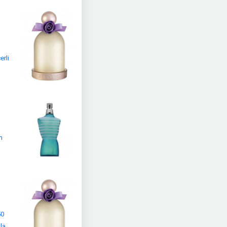
erli
m
50
la