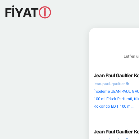
FİYAT
ⓘ
Lütfen ür
Jean Paul Gaultier 
jean-paul-gaultier
İnceleme JEAN PAUL GAULT
100 ml Erkek Parfümü, tüke
Kokorico EDT 100 m...
Jean Paul Gaultier 