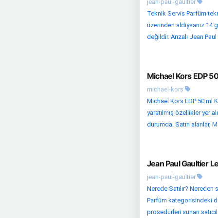
jean-paul-gaultier
Teknik Servis Parfüm tekni
üzerinden aldıysanız 14 g
değildir. Arızalı Jean Paul 
Michael Kors EDP 50
michael-kors
Michael Kors EDP 50 ml Ka
yaratılmış özellikler yer 
durumda. Satın alanlar, M
Jean Paul Gaultier 
jean-paul-gaultier
Nerede Satılır? Nereden s
Parfüm kategorisindeki diğ
prosedürleri sunan satıcılar