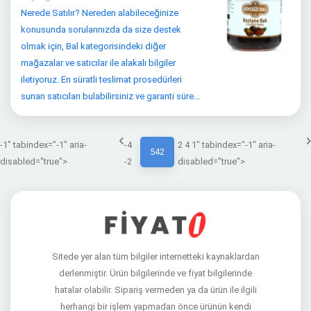
Nerede Satılır? Nereden alabileceğinize
konusunda sorularınızda da size destek
olmak için, Bal kategorisindeki diğer
mağazalar ve satıcılar ile alakalı bilgiler
iletiyoruz. En süratli teslimat prosedürleri
sunan satıcıları bulabilirsiniz ve garanti süre...
-1" tabindex="-1" aria-
-4
2 4 1" tabindex="-1" aria-
542
disabled="true">
-2
disabled="true">
Sitede yer alan tüm bilgiler internetteki kaynaklardan
derlenmiştir. Ürün bilgilerinde ve fiyat bilgilerinde
hatalar olabilir. Sipariş vermeden ya da ürün ile ilgili
herhangi bir işlem yapmadan önce ürünün kendi