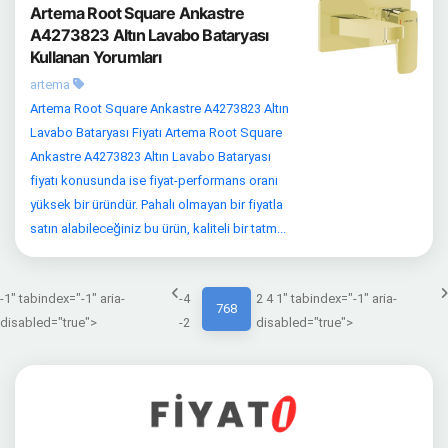
Artema Root Square Ankastre
A4273823 Altın Lavabo Bataryası
Kullanan Yorumları
artema
Artema Root Square Ankastre A4273823 Altın
Lavabo Bataryası Fiyatı Artema Root Square
Ankastre A4273823 Altın Lavabo Bataryası
fiyatı konusunda ise fiyat-performans oranı
yüksek bir üründür. Pahalı olmayan bir fiyatla
satın alabileceğiniz bu ürün, kaliteli bir tatm...
-1" tabindex="-1" aria-
-4
2 4 1" tabindex="-1" aria-
768
disabled="true">
-2
disabled="true">