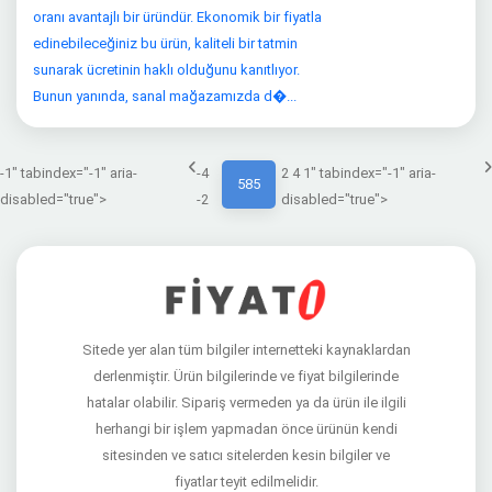
oranı avantajlı bir üründür. Ekonomik bir fiyatla
edinebileceğiniz bu ürün, kaliteli bir tatmin
sunarak ücretinin haklı olduğunu kanıtlıyor.
Bunun yanında, sanal mağazamızda d�...
-1" tabindex="-1" aria-
-4
2 4 1" tabindex="-1" aria-
585
disabled="true">
-2
disabled="true">
Sitede yer alan tüm bilgiler internetteki kaynaklardan
derlenmiştir. Ürün bilgilerinde ve fiyat bilgilerinde
hatalar olabilir. Sipariş vermeden ya da ürün ile ilgili
herhangi bir işlem yapmadan önce ürünün kendi
sitesinden ve satıcı sitelerden kesin bilgiler ve
fiyatlar teyit edilmelidir.