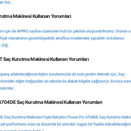
rı bul...
rutma Makinesi Kullanan Yorumları
mi için de APPRO sayfası üzerinden hızlı bir şekilde oluşturabilirsiniz. Ürünün s
yat olanaklarını görüntüleyebilir, etraflıca incelemeler yapabilir ve kullanıcı
 Diğ...
 Saç Kurutma Makinesi Kullanan Yorumları
pariş edebileceğinize ilişkin sorularınızda da size yardım iletmek için, Saç
indeki diğer mağazalar ve satıcılar ile alakalı bilgiler sağlıyoruz. En kısa sür
atıcılar...
6704DE Saç Kurutma Makinesi Kullanan Yorumları
DE Saç Kurutma Makinesi Fiyatı Babyliss Power Pro 6704DE Saç Kurutma Maki
fiyat-performans oranı iyi durumda bir üründür. Uygun bir fiyatla edinebileceğini