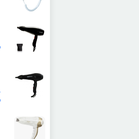
n
r
ı