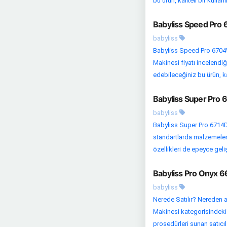
bu ürün, kaliteli bir kullan
Babyliss Speed Pro
babyliss
Babyliss Speed Pro 6704
Makinesi fiyatı incelendi
edebileceğiniz bu ürün, kal
Babyliss Super Pro 
babyliss
Babyliss Super Pro 6714D
standartlarda malzemelerde
özellikleri de epeyce geli
Babyliss Pro Onyx 6
babyliss
Nerede Satılır? Nereden a
Makinesi kategorisindeki d
prosedürleri sunan satıcıla