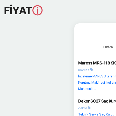
FİYAT
ⓘ
Lütfen ür
Maress MRS-118 SK 
maress
İnceleme MARESS tarafın
Kurutma Makinesi, kullanı
Makinesi t...
Dekor 6027 Saç Kuru
dekor
Teknik Servis Saç Kurutma