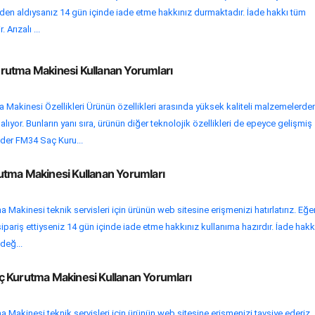
nden aldıysanız 14 gün içinde iade etme hakkınız durmaktadır. İade hakkı tüm
 Arızalı ...
utma Makinesi Kullanan Yorumları
Makinesi Özellikleri Ürünün özellikleri arasında yüksek kaliteli malzemelerde
 alıyor. Bunların yanı sıra, ürünün diğer teknolojik özellikleri de epeyce gelişmiş
ader FM34 Saç Kuru...
tma Makinesi Kullanan Yorumları
Makinesi teknik servisleri için ürünün web sitesine erişmenizi hatırlatırız. Eğe
ipariş ettiyseniz 14 gün içinde iade etme hakkınız kullanıma hazırdır. İade hakk
 değ...
 Kurutma Makinesi Kullanan Yorumları
 Makinesi teknik servisleri için ürünün web sitesine erişmenizi tavsiye ederiz.