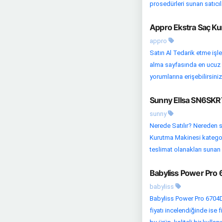
prosedürleri sunan satıcıla
Appro Ekstra Saç Ku
appro
Satın Al Tedarik etme işle
alma sayfasında en ucuz fi
yorumlarına erişebilirsiniz.
Sunny Ellsa SN6SKRT
sunny
Nerede Satılır? Nereden si
Kurutma Makinesi kategoris
teslimat olanakları sunan s
Babyliss Power Pro 
babyliss
Babyliss Power Pro 6704
fiyatı incelendiğinde ise 