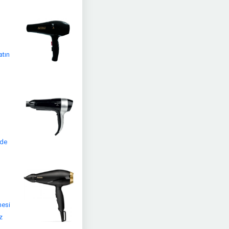
atın
ede
nesi
z