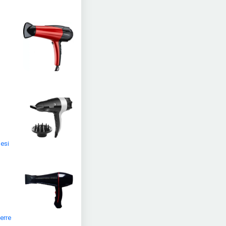
nesi
erre