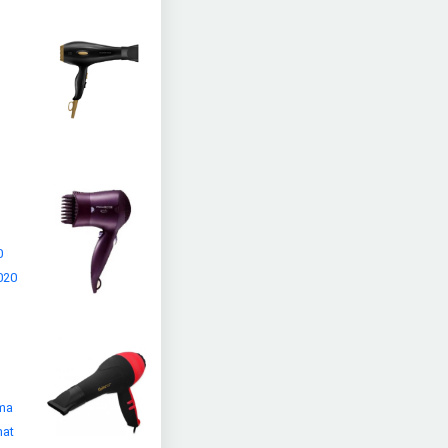
0
020
tma
mat