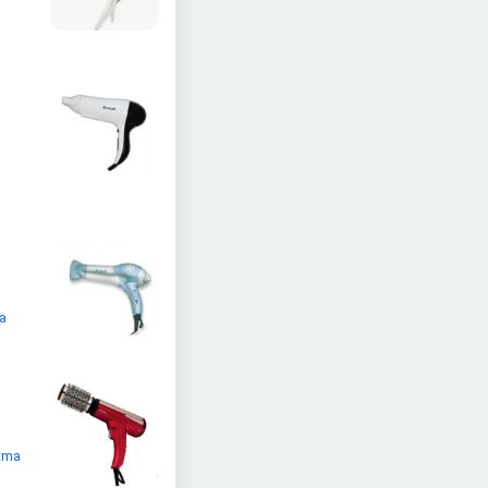
a
utma