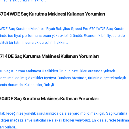
ım sunarak ücretinin haklı o...
 6704WDE Saç Kurutma Makinesi Kullanan Yorumları
WDE Saç Kurutma Makinesi Fiyatı Babyliss Speed Pro 6704WDE Saç Kurutma
ğinde ise fiyat-performans oranı yüksek bir üründür. Ekonomik bir fiyatla elde
iteli bir tatmin sunarak ücretinin hakkın...
6714DE Saç Kurutma Makinesi Kullanan Yorumları
E Saç Kurutma Makinesi Özellikleri Ürünün özellikleri arasında yüksek
n imal edilmiş özellikler içeriyor. Bunların ötesinde, ürünün diğer teknolojik
şmiş durumda. Kullanıcılar, Babyli...
604DE Saç Kurutma Makinesi Kullanan Yorumları
labileceğinize yönelik sorularınızda da size yardımcı olmak için, Saç Kurutma
iğer mağazalar ve satıcılar ile alakalı bilgiler veriyoruz. En kısa sürede teslima
rı bulabi...