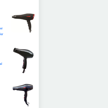
er
ler
al