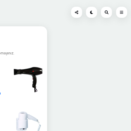
apmayınız.
a