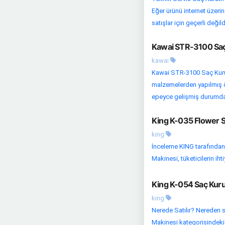
Eğer ürünü internet üzerin
satışlar için geçerli değildir
Kawai STR-3100 Saç
kawai
Kawai STR-3100 Saç Kurut
malzemelerden yapılmış öz
epeyce gelişmiş durumda.
King K-035 Flower S
king
İnceleme KING tarafından
Makinesi, tüketicilerin ih
King K-054 Saç Kuru
king
Nerede Satılır? Nereden s
Makinesi kategorisindeki d