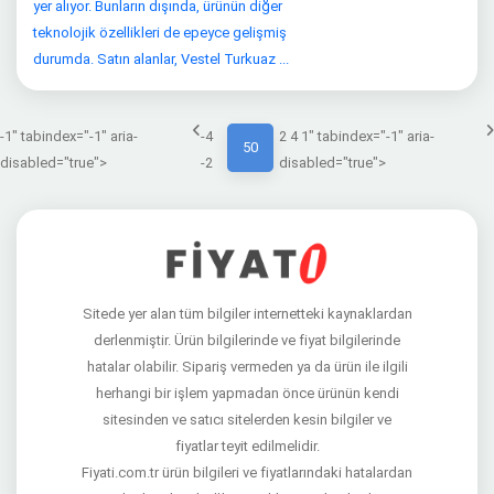
yer alıyor. Bunların dışında, ürünün diğer
teknolojik özellikleri de epeyce gelişmiş
durumda. Satın alanlar, Vestel Turkuaz ...
-1" tabindex="-1" aria-
-4
2 4 1" tabindex="-1" aria-
50
disabled="true">
-2
disabled="true">
Sitede yer alan tüm bilgiler internetteki kaynaklardan
derlenmiştir. Ürün bilgilerinde ve fiyat bilgilerinde
hatalar olabilir. Sipariş vermeden ya da ürün ile ilgili
herhangi bir işlem yapmadan önce ürünün kendi
sitesinden ve satıcı sitelerden kesin bilgiler ve
fiyatlar teyit edilmelidir.
Fiyati.com.tr ürün bilgileri ve fiyatlarındaki hatalardan