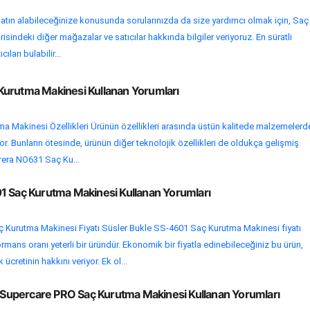
atın alabileceğinize konusunda sorularınızda da size yardımcı olmak için, Saç
sindeki diğer mağazalar ve satıcılar hakkında bilgiler veriyoruz. En süratli
ıları bulabilir...
urutma Makinesi Kullanan Yorumları
a Makinesi Özellikleri Ürünün özellikleri arasında üstün kalitede malzemelerd
ıyor. Bunların ötesinde, ürünün diğer teknolojik özellikleri de oldukça gelişmiş
rrera NO631 Saç Ku...
1 Saç Kurutma Makinesi Kullanan Yorumları
 Kurutma Makinesi Fiyatı Süsler Bukle SS-4601 Saç Kurutma Makinesi fiyatı
mans oranı yeterli bir üründür. Ekonomik bir fiyatla edinebileceğiniz bu ürün,
 ücretinin hakkını veriyor. Ek ol...
upercare PRO Saç Kurutma Makinesi Kullanan Yorumları