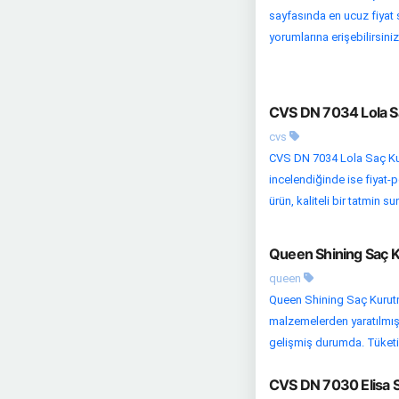
sayfasında en ucuz fiyat s
yorumlarına erişebilirsiniz
CVS DN 7034 Lola Sa
cvs
CVS DN 7034 Lola Saç Kur
incelendiğinde ise fiyat-
ürün, kaliteli bir tatmin su
Queen Shining Saç K
queen
Queen Shining Saç Kurutma
malzemelerden yaratılmış ö
gelişmiş durumda. Tüketic
CVS DN 7030 Elisa S