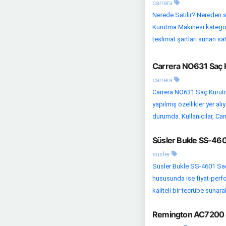
carrera
Nerede Satılır? Nereden s
Kurutma Makinesi kategori
teslimat şartları sunan satıc
Carrera NO631 Saç K
carrera
Carrera NO631 Saç Kurutm
yapılmış özellikler yer al
durumda. Kullanıcılar, Ca
Süsler Bukle SS-460
susler
Süsler Bukle SS-4601 Saç
hususunda ise fiyat-perfor
kaliteli bir tecrübe sunarak
Remington AC7200 S