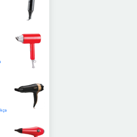
u
ukça