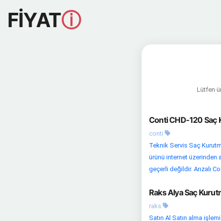
FİYAT
ⓘ
Lütfen ür
Conti CHD-120 Saç K
conti
Teknik Servis Saç Kurutma
ürünü internet üzerinden a
geçerli değildir. Arızalı Co.
Raks Alya Saç Kurut
raks
Satın Al Satın alma işlem