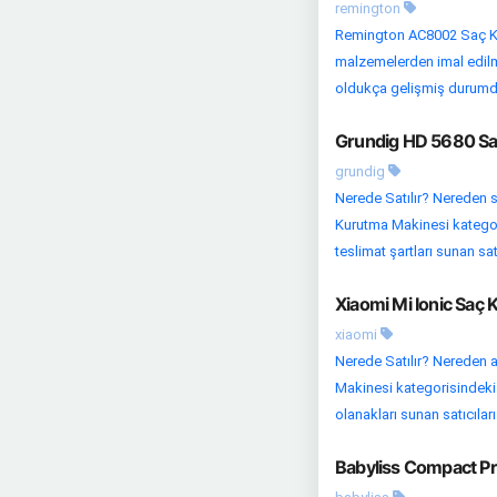
remington
Remington AC8002 Saç Kur
malzemelerden imal edilmiş
oldukça gelişmiş durumda
Grundig HD 5680 Saç
grundig
Nerede Satılır? Nereden s
Kurutma Makinesi kategoris
teslimat şartları sunan satıc
Xiaomi Mi Ionic Saç 
xiaomi
Nerede Satılır? Nereden a
Makinesi kategorisindeki di
olanakları sunan satıcıları 
Babyliss Compact Pr