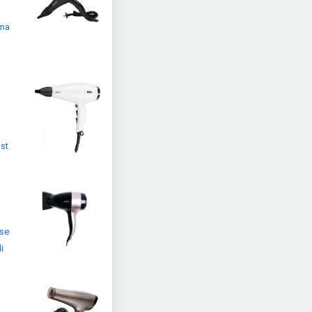
tma
üst
ise
i