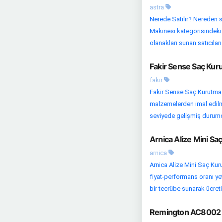
astra
Nerede Satılır? Nereden s
Makinesi kategorisindeki d
olanakları sunan satıcıları 
Fakir Sense Saç Kur
fakir
Fakir Sense Saç Kurutma M
malzemelerden imal edilmiş
seviyede gelişmiş durumda.
Arnica Alize Mini Sa
arnica
Arnica Alize Mini Saç Kur
fiyat-performans oranı yete
bir tecrübe sunarak ücretin
Remington AC8002 S