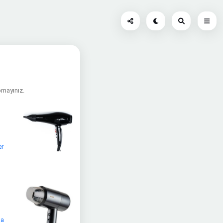
apmayınız.
er
ma