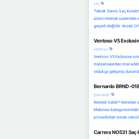
cvs
Teknik Servis Saç Kurutma 
ürünü internet üzerinden e
geçerli değildir. Arızalı C
Ventoso V5 Exclusiv
ventoso
Ventoso V5 Exclusive Ioni
malzemelerden imal edilmiş
oldukça gelişmiş durumda.
Bernardo BRND-018 
bernardo
Nerede Satılır? Nereden s
Makinesi kategorisindeki di
prosedürleri sunan satıcıla
Carrera NO531 Saç K