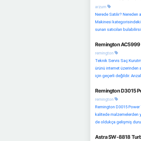
arzum
Nerede Satılır? Nereden a
Makinesi kategorisindeki di
sunan satıcıları bulabilirsin
Remington AC5999 Pr
remington
Teknik Servis Saç Kurutma
ürünü internet üzerinden 
için geçerli değildir. Arızal
Remington D3015 Po
remington
Remington D3015 Power Vo
kalitede malzemelerden yar
de oldukça gelişmiş durum
Astra SW-8818 Turb