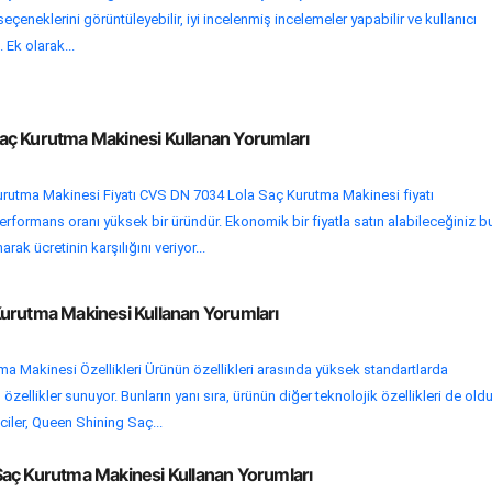
eçeneklerini görüntüleyebilir, iyi incelenmiş incelemeler yapabilir ve kullanıcı
. Ek olarak...
ç Kurutma Makinesi Kullanan Yorumları
utma Makinesi Fiyatı CVS DN 7034 Lola Saç Kurutma Makinesi fiyatı
performans oranı yüksek bir üründür. Ekonomik bir fiyatla satın alabileceğiniz b
narak ücretinin karşılığını veriyor...
urutma Makinesi Kullanan Yorumları
 Makinesi Özellikleri Ürünün özellikleri arasında yüksek standartlarda
zellikler sunuyor. Bunların yanı sıra, ürünün diğer teknolojik özellikleri de old
iler, Queen Shining Saç...
aç Kurutma Makinesi Kullanan Yorumları