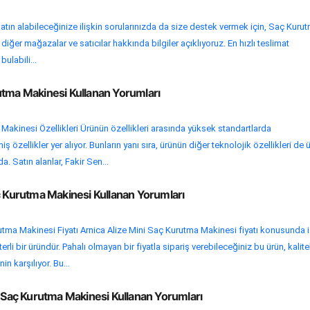
atın alabileceğinize ilişkin sorularınızda da size destek vermek için, Saç Kuru
iğer mağazalar ve satıcılar hakkında bilgiler açıklıyoruz. En hızlı teslimat
bulabili...
utma Makinesi Kullanan Yorumları
akinesi Özellikleri Ürünün özellikleri arasında yüksek standartlarda
 özellikler yer alıyor. Bunların yanı sıra, ürünün diğer teknolojik özellikleri de 
 Satın alanlar, Fakir Sen...
ç Kurutma Makinesi Kullanan Yorumları
utma Makinesi Fiyatı Arnica Alize Mini Saç Kurutma Makinesi fiyatı konusunda 
rli bir üründür. Pahalı olmayan bir fiyatla sipariş verebileceğiniz bu ürün, kalitel
in karşılıyor. Bu...
aç Kurutma Makinesi Kullanan Yorumları