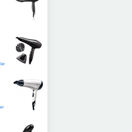
lar
eri