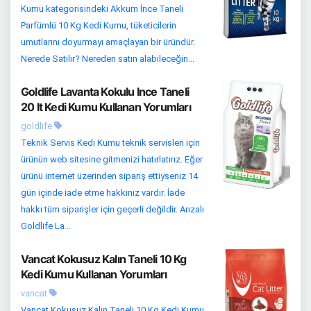
Kumu kategorisindeki Akkum İnce Taneli
Parfümlü 10 Kg Kedi Kumu, tüketicilerin
umutlarını doyurmayı amaçlayan bir üründür.
Nerede Satılır? Nereden satın alabileceğin...
Goldlife Lavanta Kokulu Ince Taneli
20 lt Kedi Kumu Kullanan Yorumları
goldlife
Teknik Servis Kedi Kumu teknik servisleri için
ürünün web sitesine gitmenizi hatırlatırız. Eğer
ürünü internet üzerinden sipariş ettiyseniz 14
gün içinde iade etme hakkınız vardır. İade
hakkı tüm siparişler için geçerli değildir. Arızalı
Goldlife La...
Vancat Kokusuz Kalın Taneli 10 Kg
Kedi Kumu Kullanan Yorumları
vancat
Vancat Kokusuz Kalın Taneli 10 Kg Kedi Kumu