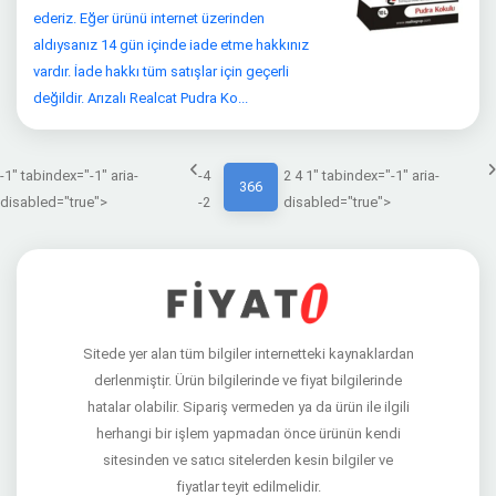
ederiz. Eğer ürünü internet üzerinden
aldıysanız 14 gün içinde iade etme hakkınız
vardır. İade hakkı tüm satışlar için geçerli
değildir. Arızalı Realcat Pudra Ko...
-1" tabindex="-1" aria-
-4
2 4 1" tabindex="-1" aria-
366
disabled="true">
-2
disabled="true">
Sitede yer alan tüm bilgiler internetteki kaynaklardan
derlenmiştir. Ürün bilgilerinde ve fiyat bilgilerinde
hatalar olabilir. Sipariş vermeden ya da ürün ile ilgili
herhangi bir işlem yapmadan önce ürünün kendi
sitesinden ve satıcı sitelerden kesin bilgiler ve
fiyatlar teyit edilmelidir.