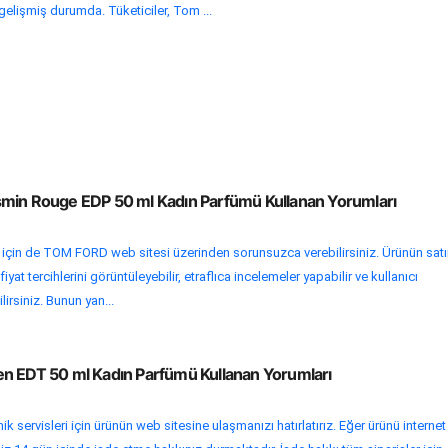
gelişmiş durumda. Tüketiciler, Tom ...
min Rouge EDP 50 ml Kadın Parfümü Kullanan Yorumları
i için de TOM FORD web sitesi üzerinden sorunsuzca verebilirsiniz. Ürünün sat
at tercihlerini görüntüleyebilir, etraflıca incelemeler yapabilir ve kullanıcı
irsiniz. Bunun yan...
n EDT 50 ml Kadın Parfümü Kullanan Yorumları
k servisleri için ürünün web sitesine ulaşmanızı hatırlatırız. Eğer ürünü internet