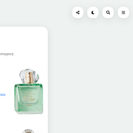
apmayınız.
nıcı