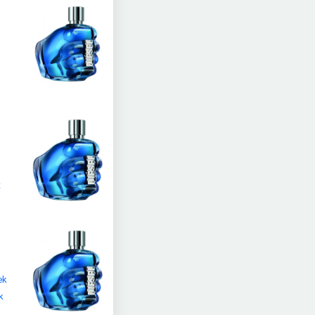
t
ek
k