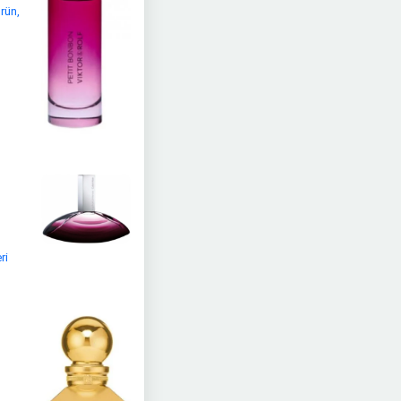
rün,
ri