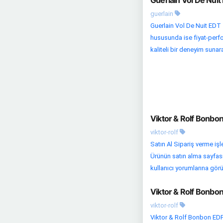
Guerlain Vol De Nui
guerlain
Guerlain Vol De Nuit EDT 
hususunda ise fiyat-perfo
kaliteli bir deneyim sunara
Viktor & Rolf Bonbo
viktor-rolf
Satın Al Sipariş verme iş
Ürünün satın alma sayfasın
kullanıcı yorumlarına görü
Viktor & Rolf Bonbo
viktor-rolf
Viktor & Rolf Bonbon EDP