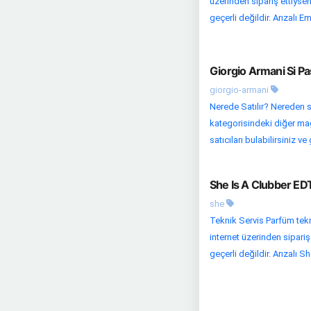
üzerinden sipariş ettiysen
geçerli değildir. Arızalı Em
Giorgio Armani Si P
giorgio-armani
Nerede Satılır? Nereden s
kategorisindeki diğer mağaz
satıcıları bulabilirsiniz ve 
She Is A Clubber ED
she
Teknik Servis Parfüm tekn
internet üzerinden sipariş
geçerli değildir. Arızalı She