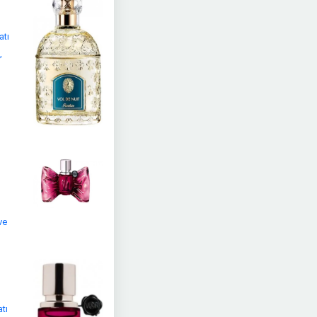
atı
,
ve
tı