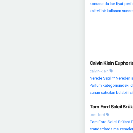
konusunda ise fiyat-perfo
kaliteli bir kullanım sunara
Calvin Klein Euphori
calvin-klein
Nerede Satılır? Nereden s
Parfüm kategorisindeki diğe
sunan satıcıları bulabilirsin
Tom Ford Soleil Brü
tom-ford
Tom Ford Soleil Brülant E
standartlarda malzemelerd