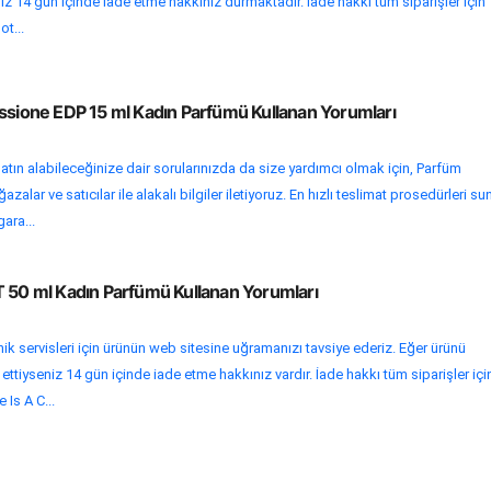
iz 14 gün içinde iade etme hakkınız durmaktadır. İade hakkı tüm siparişler için
ot...
assione EDP 15 ml Kadın Parfümü Kullanan Yorumları
atın alabileceğinize dair sorularınızda da size yardımcı olmak için, Parfüm
alar ve satıcılar ile alakalı bilgiler iletiyoruz. En hızlı teslimat prosedürleri su
gara...
T 50 ml Kadın Parfümü Kullanan Yorumları
ik servisleri için ürünün web sitesine uğramanızı tavsiye ederiz. Eğer ürünü
 ettiyseniz 14 gün içinde iade etme hakkınız vardır. İade hakkı tüm siparişler içi
 Is A C...