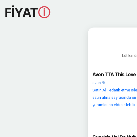
FİYAT
ⓘ
Lütfen ür
Avon TTA This Love 
avon
Satın Al Tedarik etme işl
satın alma sayfasında en u
yorumlarına elde edebilirsi