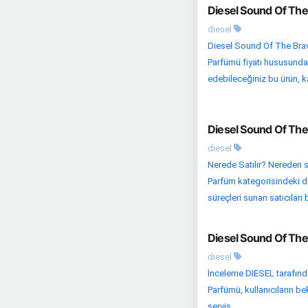
Diesel Sound Of The
diesel
Diesel Sound Of The Brav
Parfümü fiyatı hususunda i
edebileceğiniz bu ürün, kal
Diesel Sound Of The
diesel
Nerede Satılır? Nereden s
Parfüm kategorisindeki di
süreçleri sunan satıcıları bu
Diesel Sound Of The
diesel
İnceleme DIESEL tarafınd
Parfümü, kullanıcıların be
servis...