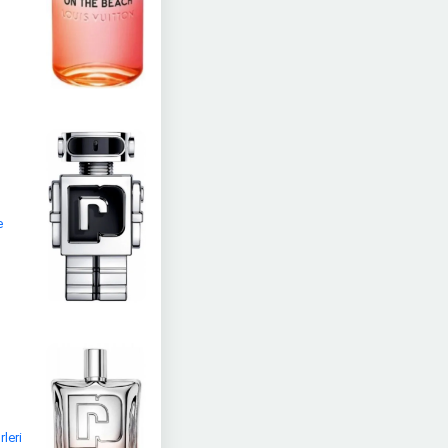
e
rleri