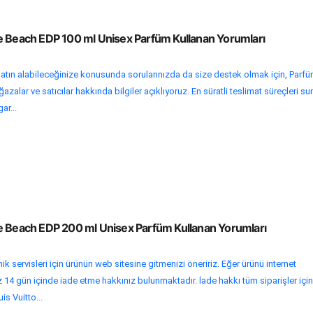
e Beach EDP 100 ml Unisex Parfüm Kullanan Yorumları
atın alabileceğinize konusunda sorularınızda da size destek olmak için, Parf
zalar ve satıcılar hakkında bilgiler açıklıyoruz. En süratli teslimat süreçleri s
ar...
e Beach EDP 200 ml Unisex Parfüm Kullanan Yorumları
k servisleri için ürünün web sitesine gitmenizi öneririz. Eğer ürünü internet
z 14 gün içinde iade etme hakkınız bulunmaktadır. İade hakkı tüm siparişler için
uis Vuitto...