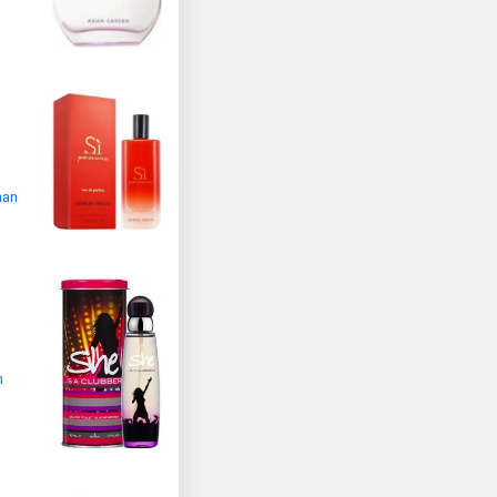
nan
n