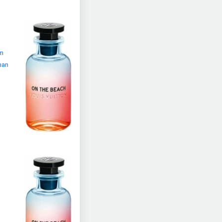
üm
unan