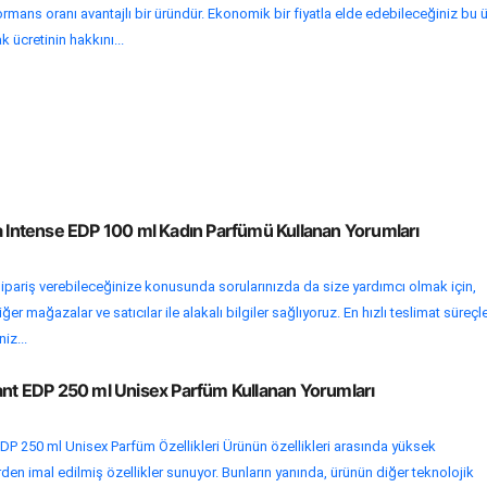
rmans oranı avantajlı bir üründür. Ekonomik bir fiyatla elde edebileceğiniz bu ü
k ücretinin hakkını...
a Intense EDP 100 ml Kadın Parfümü Kullanan Yorumları
ipariş verebileceğinize konusunda sorularınızda da size yardımcı olmak için,
r mağazalar ve satıcılar ile alakalı bilgiler sağlıyoruz. En hızlı teslimat süreçle
iz...
lant EDP 250 ml Unisex Parfüm Kullanan Yorumları
DP 250 ml Unisex Parfüm Özellikleri Ürünün özellikleri arasında yüksek
en imal edilmiş özellikler sunuyor. Bunların yanında, ürünün diğer teknolojik