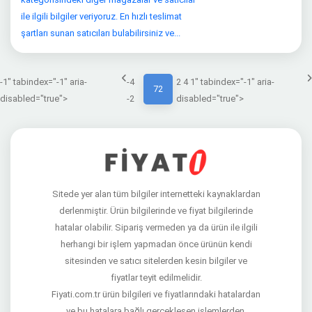
ile ilgili bilgiler veriyoruz. En hızlı teslimat
şartları sunan satıcıları bulabilirsiniz ve...
-1" tabindex="-1" aria-
-4
2 4 1" tabindex="-1" aria-
72
disabled="true">
-2
disabled="true">
Sitede yer alan tüm bilgiler internetteki kaynaklardan
derlenmiştir. Ürün bilgilerinde ve fiyat bilgilerinde
hatalar olabilir. Sipariş vermeden ya da ürün ile ilgili
herhangi bir işlem yapmadan önce ürünün kendi
sitesinden ve satıcı sitelerden kesin bilgiler ve
fiyatlar teyit edilmelidir.
Fiyati.com.tr ürün bilgileri ve fiyatlarındaki hatalardan
ve bu hatalara bağlı gerçekleşen işlemlerden,