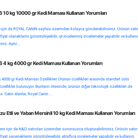
36 10 kg 10000 gr Kedi Maması Kullanan Yorumları
i için de ROYAL CANIN sayfası üzerinden kolayca gönderebilirsiniz. Ürünün satı
yat olanaklarını görüntüleyebilir, iyi incelenmiş incelemeler yapabilir ve kullanı
niz. Ayrıc...
36 4 kg 4000 gr Kedi Maması Kullanan Yorumları
g 4000 gr Kedi Maması Özellikleri Ürünün özellikleri arasında standart üstü
ellikler bulunuyor. Bunların ötesinde, ürünün diğer teknolojik özellikleri de
 Satın alanlar, Royal Canin ...
zu Etli ve Yaban Mersinli 10 kg Kedi Maması Kullanan Yorumları
emi için de N&D satıcıları üzerinden sorunsuzca oluşturabilirsiniz. Ürünün satın
yat seçeneklerini görüntüleyebilir, etraflıca incelemeler yapabilir ve kullanıcı