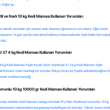
. Diğer ya...
tli ve Narlı 10 kg Kedi Maması Kullanan Yorumları
 teknik servisleri için ürünün web sitesine uğramanızı rica ederiz. Eğer ürünü
aldıysanız 14 gün içinde iade etme hakkınız bulunmaktadır. İade hakkı tüm satış
ı N&...
ed 37 4 kg Kedi Maması Kullanan Yorumları
 4 kg Kedi Maması Fiyatı Royal Canin Sterilised 37 4 kg Kedi Maması fiyatı
erformans oranı avantajlı bir üründür. Bütçe dostu bir fiyatla edinebileceğiniz b
narak ücretinin karşılığ...
Somonlu 10 kg 10000 gr Kedi Maması Kullanan Yorumları
ndan üretilen Kedi Maması kategorisindeki Pro Plan Sterilised Somonlu 10 kg
lenenlerin beklentilerini karşılamayı hedefleyen bir üründür. Teknik Servis Kedi