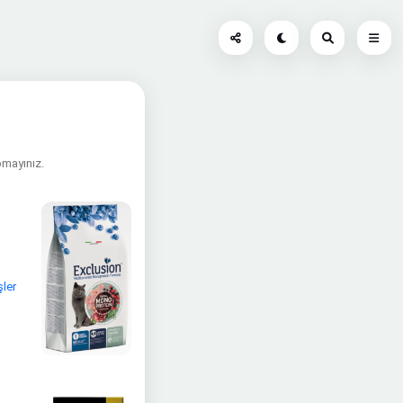
apmayınız.
şler