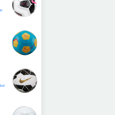
ın
bol