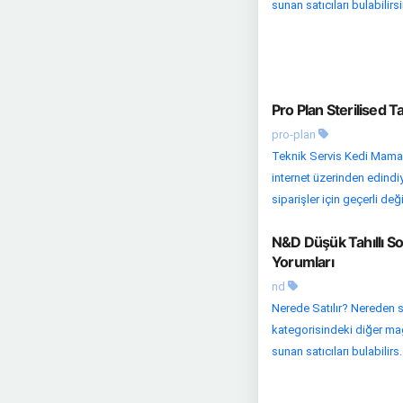
sunan satıcıları bulabilirsin
Pro Plan Sterilised T
pro-plan
Teknik Servis Kedi Maması
internet üzerinden edindi
siparişler için geçerli değild
N&D Düşük Tahıllı So
Yorumları
nd
Nerede Satılır? Nereden s
kategorisindeki diğer mağa
sunan satıcıları bulabilirs..