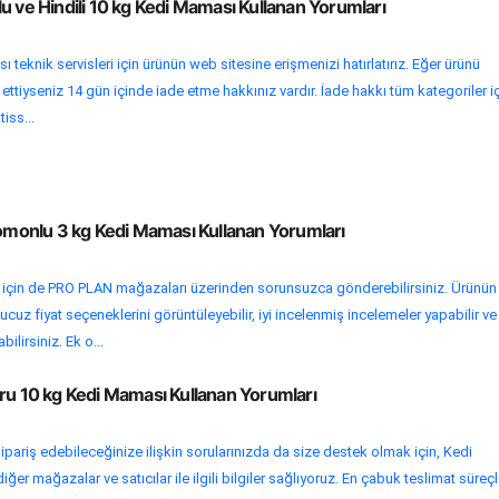
u ve Hindili 10 kg Kedi Maması Kullanan Yorumları
teknik servisleri için ürünün web sitesine erişmenizi hatırlatırız. Eğer ürünü
 ettiyseniz 14 gün içinde iade etme hakkınız vardır. İade hakkı tüm kategoriler i
tiss...
Somonlu 3 kg Kedi Maması Kullanan Yorumları
mi için de PRO PLAN mağazaları üzerinden sorunsuzca gönderebilirsiniz. Ürünün
cuz fiyat seçeneklerini görüntüleyebilir, iyi incelenmiş incelemeler yapabilir ve
ilirsiniz. Ek o...
ru 10 kg Kedi Maması Kullanan Yorumları
ipariş edebileceğinize ilişkin sorularınızda da size destek olmak için, Kedi
er mağazalar ve satıcılar ile ilgili bilgiler sağlıyoruz. En çabuk teslimat süreçl