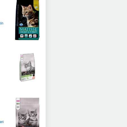
çin
eri