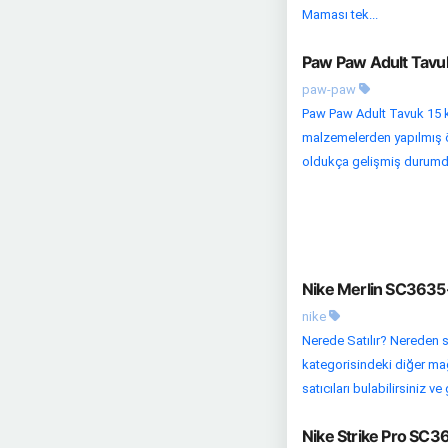
Maması tek...
Paw Paw Adult Tavuk
paw-paw
Paw Paw Adult Tavuk 15 kg
malzemelerden yapılmış öz
oldukça gelişmiş durumda.
Nike Merlin SC3635
nike
Nerede Satılır? Nereden s
kategorisindeki diğer mağaz
satıcıları bulabilirsiniz ve 
Nike Strike Pro SC3