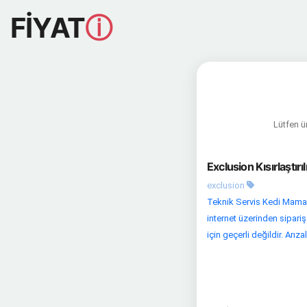
FİYAT
ⓘ
Lütfen ür
Exclusion Kısırlaştır
exclusion
Teknik Servis Kedi Maması
internet üzerinden sipariş
için geçerli değildir. Arızal