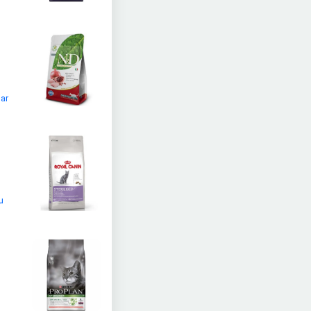
lar
u