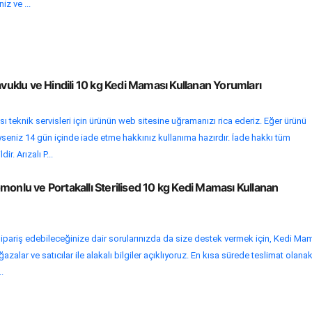
iz ve ...
avuklu ve Hindili 10 kg Kedi Maması Kullanan Yorumları
 teknik servisleri için ürünün web sitesine uğramanızı rica ederiz. Eğer ürünü
yseniz 14 gün içinde iade etme hakkınız kullanıma hazırdır. İade hakkı tüm
ir. Arızalı P...
monlu ve Portakallı Sterilised 10 kg Kedi Maması Kullanan
ipariş edebileceğinize dair sorularınızda da size destek vermek için, Kedi Ma
zalar ve satıcılar ile alakalı bilgiler açıklıyoruz. En kısa sürede teslimat olanak
.