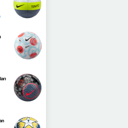
a
a
ı
arı
an