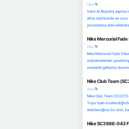
nike
Satın Al Alışveriş yapma i
alma sayfasında en ucuz fiy
yorumlarına elde edebilirs
Nike Mercurial Fade
nike
Nike Mercurial Fade 5 Num
malzemelerden yaratılmış ö
seviyede gelişmiş durumda.
Nike Club Team (SC2
nike
Nike Club Team (SC2372-
Topu fiyatı incelendiğinde
alabileceğiniz bu ürün, kal
Nike SC3988-043 F.