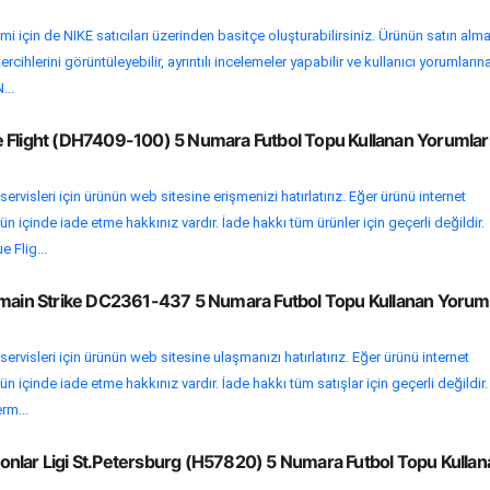
mi için de NIKE satıcıları üzerinden basitçe oluşturabilirsiniz. Ürünün satın alm
rcihlerini görüntüleyebilir, ayrıntılı incelemeler yapabilir ve kullanıcı yorumların
...
 Flight (DH7409-100) 5 Numara Futbol Topu Kullanan Yorumlar
ervisleri için ürünün web sitesine erişmenizi hatırlatırız. Eğer ürünü internet
n içinde iade etme hakkınız vardır. İade hakkı tüm ürünler için geçerli değildir.
 Flig...
rmain Strike DC2361-437 5 Numara Futbol Topu Kullanan Yoruml
ervisleri için ürünün web sitesine ulaşmanızı hatırlatırız. Eğer ürünü internet
n içinde iade etme hakkınız vardır. İade hakkı tüm satışlar için geçerli değildir.
rm...
nlar Ligi St.Petersburg (H57820) 5 Numara Futbol Topu Kullan