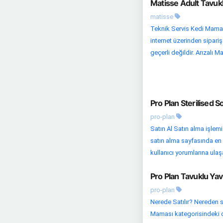
Matisse Adult Tavukl
matisse
Teknik Servis Kedi Maması 
internet üzerinden sipariş
geçerli değildir. Arızalı Ma
Pro Plan Sterilised 
pro-plan
Satın Al Satın alma işle
satın alma sayfasında en u
kullanıcı yorumlarına ulaşab
Pro Plan Tavuklu Yav
pro-plan
Nerede Satılır? Nereden s
Maması kategorisindeki diğ