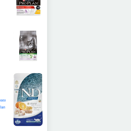
ması
ları