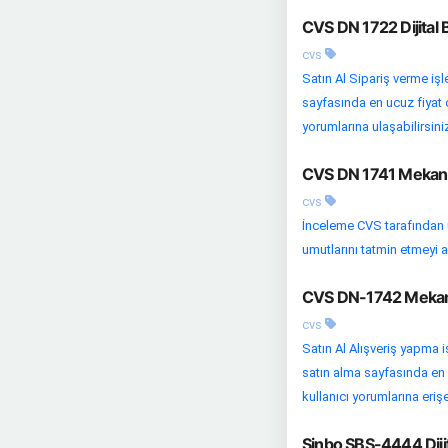
CVS DN 1722 Dijital 
cvs
Satın Al Sipariş verme iş
sayfasında en ucuz fiyat o
yorumlarına ulaşabilirsini
CVS DN 1741 Mekanik
cvs
İnceleme CVS tarafından ü
umutlarını tatmin etmeyi a
CVS DN-1742 Mekanik
cvs
Satın Al Alışveriş yapma i
satın alma sayfasında en u
kullanıcı yorumlarına erişeb
Sinbo SBS-4444 Dijit