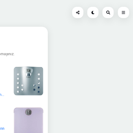
apmayınız.
...
rın