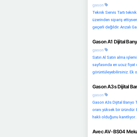
gason
Teknik Servis Tartı teknik
üzerinden sipariş ettiysen
geçerli değildir. Arızalı Ga
Gason A1 Dijital Bany
gason
Satın Al Satın alma işlem
sayfasında en ucuz fiyat o
görüntüleyebilirsiniz. Ek o
Gason A3s Dijital Ba
gason
Gason A3s Dijital Banyo Ta
oranı yüksek bir üründür. 
haklı olduğunu kanıtlıyor.
Avec AV-BS04 Mekani