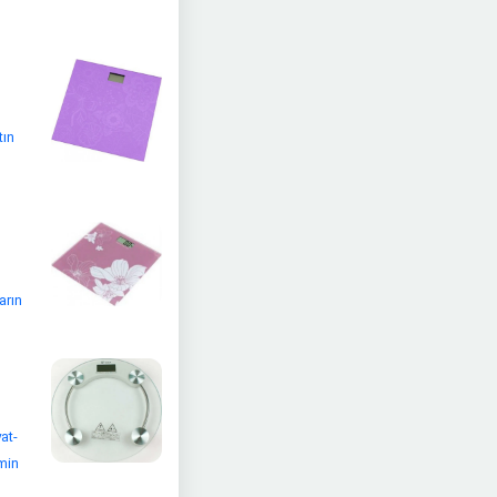
tın
arın
at-
tmin