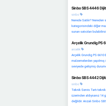
Sinbo SBS 4446 Dijit
sinbo
Nerede Satılır? Nereden s
kategorisindeki diğer mağaz
sunan satıcıları bulabilirsi
Arçelik Grundig PS 6
arcelik
Arçelik Grundig PS 6610 BT
malzemelerden yapılmış öze
seviyede gelişmiş durumda
Sinbo SBS 4442 Dijit
sinbo
Teknik Servis Tartı teknik
üzerinden aldıysanız 14 g
değildir. Arızalı Sinbo SBS