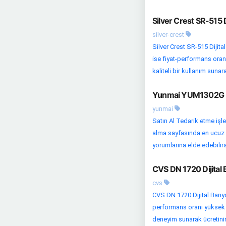
Silver Crest SR-515 D
silver-crest
Silver Crest SR-515 Dijital
ise fiyat-performans oranı
kaliteli bir kullanım sunara
Yunmai YUM1302G Dij
yunmai
Satın Al Tedarik etme işl
alma sayfasında en ucuz fi
yorumlarına elde edebilirsi
CVS DN 1720 Dijital 
cvs
CVS DN 1720 Dijital Banyo 
performans oranı yüksek bi
deneyim sunarak ücretinin 