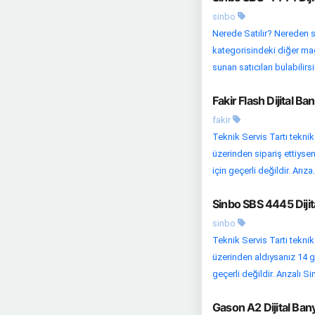
sinbo
Nerede Satılır? Nereden s
kategorisindeki diğer mağaz
sunan satıcıları bulabilirsin
Fakir Flash Dijital Ba
fakir
Teknik Servis Tartı teknik
üzerinden sipariş ettiysen
için geçerli değildir. Arıza.
Sinbo SBS 4445 Dijit
sinbo
Teknik Servis Tartı teknik
üzerinden aldıysanız 14 g
geçerli değildir. Arızalı S
Gason A2 Dijital Bany