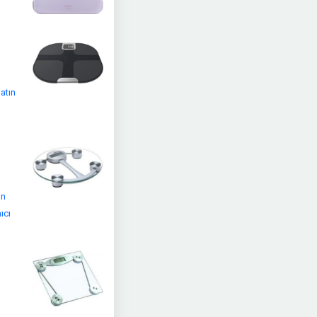
atın
ın
ıcı