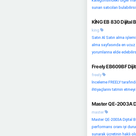
kategorisindeki diğer mağaz
sunan satıcıları bulabilirsi
KİNG EB 830 Dijital 
king
Satın Al Satın alma işlemi
alma sayfasında en ucuz fiy
yorumlarına elde edebilirsi
Freely EB609BF Dijit
freely
İnceleme FREELY tarafından
ihtiyaçlarını tatmin etmeyi
Master QE-2003A Diji
master
Master QE-2003A Dijital Ba
performans oranı iyi durum
sunarak ücretinin haklı o