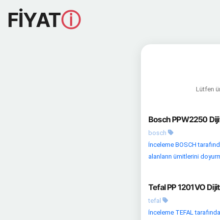
FİYAT
ⓘ
Lütfen ür
Bosch PPW2250 Dijita
bosch
İnceleme BOSCH tarafından
alanların ümitlerini doyu
Tefal PP 1201VO Dijit
tefal
İnceleme TEFAL tarafından 