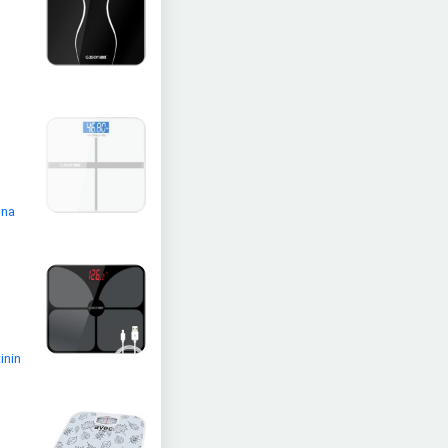
ına
s
inin