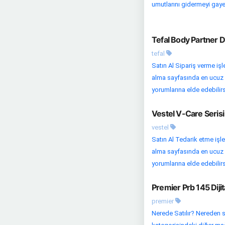
umutlarını gidermeyi gaye
Tefal Body Partner Di
tefal
Satın Al Sipariş verme işl
alma sayfasında en ucuz fi
yorumlarına elde edebilirsi
Vestel V-Care Serisi 
vestel
Satın Al Tedarik etme işl
alma sayfasında en ucuz fi
yorumlarına elde edebilirsi
Premier Prb 145 Dijit
premier
Nerede Satılır? Nereden sa