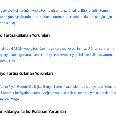
 servisleri için ürünün web sitesine uğramanızı öneririz. Eğer ürünü internet
iz 14 gün içinde iade etme hakkınız durmaktadır. İade hakkı tüm satışlar için
son A2 Dij...
o Tartısı Kullanan Yorumları
i için de GASON web sitesi üzerinden kolayca verebilirsiniz. Ürünün satın alma
psiyonlarını görüntüleyebilir, detaylı incelemeler yapabilir ve kullanıcı yorumlar
larak, Gas...
nyo Tartısı Kullanan Yorumları
rtısı Fiyatı Gason A3s Dijital Banyo Tartısı fiyatı hakkında ise fiyat-performan
Ekonomik bir fiyatla edinebileceğiniz bu ürün, kaliteli bir deneyim sunarak ücret
 Ayrıca, mağa...
k Banyo Tartısı Kullanan Yorumları