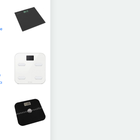
de
n
cı