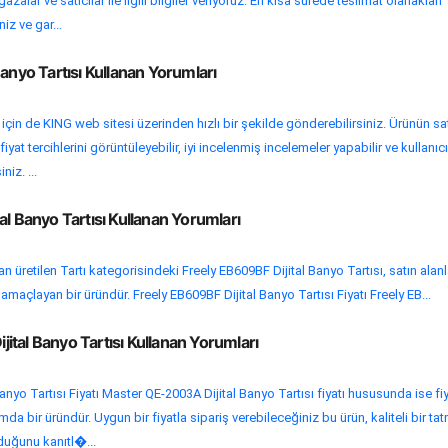
alar ve satıcılar ile ilgili bilgiler veriyoruz. En kısa sürede teslimat olanakları
niz ve gar...
Banyo Tartısı Kullanan Yorumları
 için de KING web sitesi üzerinden hızlı bir şekilde gönderebilirsiniz. Ürünün sa
at tercihlerini görüntüleyebilir, iyi incelenmiş incelemeler yapabilir ve kullanıcı
niz. ...
al Banyo Tartısı Kullanan Yorumları
 üretilen Tartı kategorisindeki Freely EB609BF Dijital Banyo Tartısı, satın alanl
 amaçlayan bir üründür. Freely EB609BF Dijital Banyo Tartısı Fiyatı Freely EB...
tal Banyo Tartısı Kullanan Yorumları
nyo Tartısı Fiyatı Master QE-2003A Dijital Banyo Tartısı fiyatı hususunda ise fiy
da bir üründür. Uygun bir fiyatla sipariş verebileceğiniz bu ürün, kaliteli bir ta
lduğunu kanıtl�...