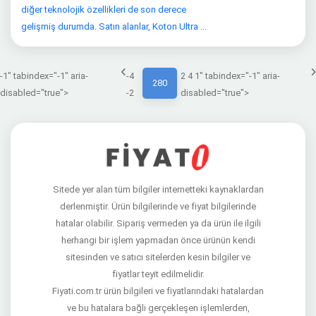
diğer teknolojik özellikleri de son derece
gelişmiş durumda. Satın alanlar, Koton Ultra ...
-1" tabindex="-1" aria-
-4
2 4 1" tabindex="-1" aria-
280
disabled="true">
-2
disabled="true">
Sitede yer alan tüm bilgiler internetteki kaynaklardan
derlenmiştir. Ürün bilgilerinde ve fiyat bilgilerinde
hatalar olabilir. Sipariş vermeden ya da ürün ile ilgili
herhangi bir işlem yapmadan önce ürünün kendi
sitesinden ve satıcı sitelerden kesin bilgiler ve
fiyatlar teyit edilmelidir.
Fiyati.com.tr ürün bilgileri ve fiyatlarındaki hatalardan
ve bu hatalara bağlı gerçekleşen işlemlerden,